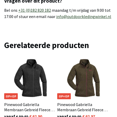
Vragen over dit product?
Bel ons
+31 (0)182 820 182
maandag t/m vrijdag van 9:00 tot
17:00 of stuur een email naar
info@outdoorkledingwinkel.nl
Gerelateerde producten
OP=OP
OP=OP
Pinewood Gabriella
Pinewood Gabriella
Membraan Gebreid Fleece
Membraan Gebreid Fleece
Vest Dames Donker Grijs
Vest Dames Olijfgroen /
vanaf
62,90
vanaf
62,97
89,85
89,95