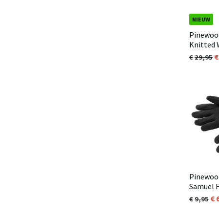
NIEUW
Pinewoo
Knitted
GLOVE M
29,95
(194)
Pinewoo
Samuel F
9,95