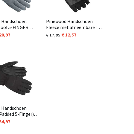
 Handschoen
Pinewood Handschoen
Wool 5-FINGER
Fleece met afneembare Top
orm Blue Melange
Zwart (400)
20,97
12,57
17,95
 Handschoen
Padded 5-Finger)
0)
34,97