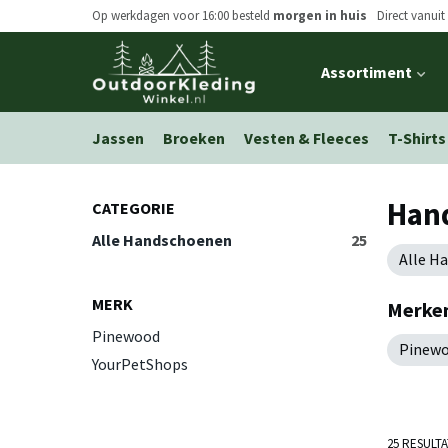
Op werkdagen voor 16:00 besteld
morgen in huis
Direct vanuit
Open
Assortiment
main
menu
Jassen
Broeken
Vesten & Fleeces
T-Shirts
Han
CATEGORIE
Alle Handschoenen
25
Alle H
MERK
Merke
Pinewood
Pinew
YourPetShops
25 RESULT