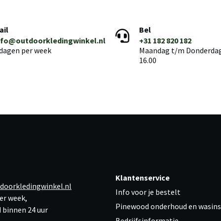
ail
Bel
nfo@outdoorkledingwinkel.nl
+31 182 820 182
 dagen per week
Maandag t/m Donderdag 
16.00
Klantenservice
doorkledingwinkel.nl
Info voor je bestelt
er week,
Pinewood onderhoud en wasins
 binnen 24 uur
Bedrijfsinformatie