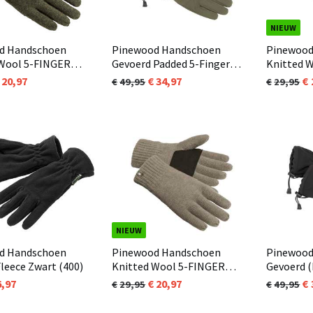
NIEUW
d Handschoen
Pinewood Handschoen
Pinewood
 Wool 5-FINGER
Gevoerd Padded 5-Finger
Knitted 
osgroen Melange
Groen (103)
GLOVE St
20,97
34,97
49,95
29,95
(364)
NIEUW
d Handschoen
Pinewood Handschoen
Pinewood
leece Zwart (400)
Knitted Wool 5-FINGER
Gevoerd (
GLOVE Mole Melange (234)
Zwart (40
6,97
20,97
29,95
49,95