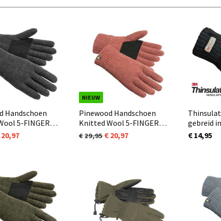
NIEUW
d Handschoen
Pinewood Handschoen
Thinsula
 Wool 5-FINGER
Knitted Wool 5-FINGER
gebreid i
nker Antraciet
GLOVE Rusty Pink Melange
zonder v
20,97
20,97
€ 14,95
29,95
(449)
(594)