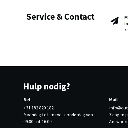
Service & Contact
M
i
7
Hulp nodig?
Bel
Mail
+31 182 820 182
info@out
Maandag tot en met donderdag van
7 dagen p
09:00 tot 16:00
Antwoord