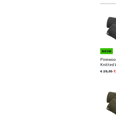
NIEUW
Pinewoo
Knitted
GLOVE Do
29,95
Melange 