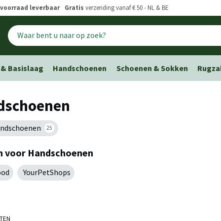
voorraad leverbaar
Gratis
verzending vanaf € 50 - NL & BE
 & Basislaag
Handschoenen
Schoenen & Sokken
Rugza
dschoenen
andschoenen
25
n voor Handschoenen
ood
YourPetShops
ATEN