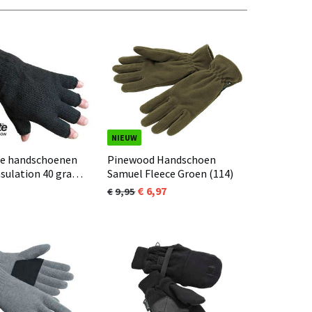
NIEUW
te handschoenen
Pinewood Handschoen
nsulation 40 gram
Samuel Fleece Groen (114)
ingertoppen Zwart
6,97
9,95