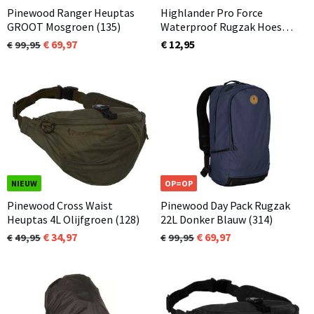
Pinewood Ranger Heuptas
Highlander Pro Force
GROOT Mosgroen (135)
Waterproof Rugzak Hoes
Olijfgroen
69,97
€ 12,95
99,95
NIEUW
OP=OP
Pinewood Cross Waist
Pinewood Day Pack Rugzak
Heuptas 4L Olijfgroen (128)
22L Donker Blauw (314)
34,97
69,97
49,95
99,95