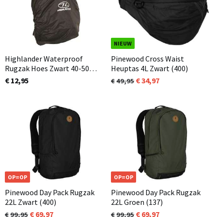
NIEUW
Highlander Waterproof
Pinewood Cross Waist
Rugzak Hoes Zwart 40-50
Heuptas 4L Zwart (400)
Liter
€ 12,95
34,97
49,95
OP=OP
OP=OP
Pinewood Day Pack Rugzak
Pinewood Day Pack Rugzak
22L Zwart (400)
22L Groen (137)
69,97
69,97
99,95
99,95