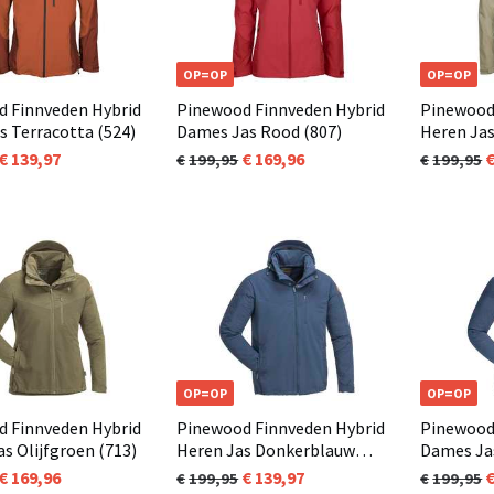
OP=OP
OP=OP
 Finnveden Hybrid
Pinewood Finnveden Hybrid
Pinewood
s Terracotta (524)
Dames Jas Rood (807)
Heren Jas
139,97
169,96
199,95
199,95
OP=OP
OP=OP
 Finnveden Hybrid
Pinewood Finnveden Hybrid
Pinewood
s Olijfgroen (713)
Heren Jas Donkerblauw
Dames Ja
(349)
(349)
169,96
139,97
199,95
199,95