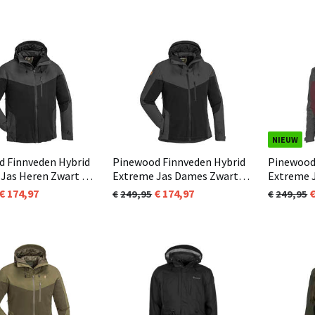
NIEUW
 Finnveden Hybrid
Pinewood Finnveden Hybrid
Pinewood
Jas Heren Zwart /
Extreme Jas Dames Zwart /
Extreme 
t (407)
Antraciet (407)
Plum (81
174,97
174,97
249,95
249,95