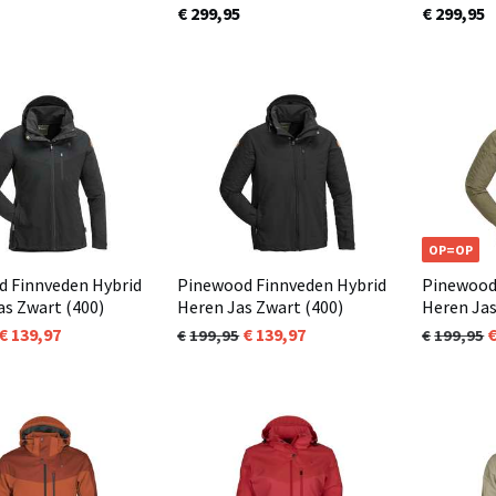
Extreme Donker Rood (816)
Extreme Z
€ 299,95
€ 299,95
OP=OP
 Finnveden Hybrid
Pinewood Finnveden Hybrid
Pinewood
s Zwart (400)
Heren Jas Zwart (400)
Heren Jas
(723)
139,97
139,97
199,95
199,95