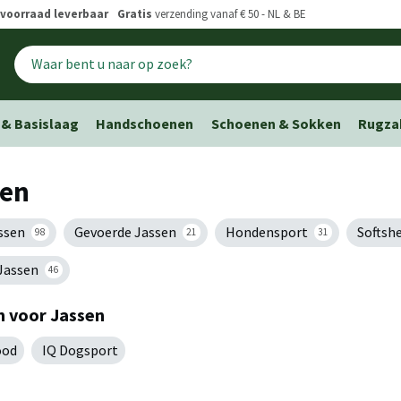
voorraad leverbaar
Gratis
verzending vanaf € 50 - NL & BE
 & Basislaag
Handschoenen
Schoenen & Sokken
Rugza
sen
ssen
Gevoerde Jassen
Hondensport
Softsh
98
21
31
Jassen
46
 voor Jassen
ood
IQ Dogsport