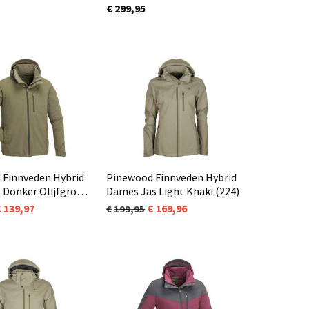
wart (400)
Extreme Mosgroen (135)
€ 299,95
 Finnveden Hybrid
Pinewood Finnveden Hybrid
 Donker Olijfgroen
Dames Jas Light Khaki (224)
139,97
169,96
199,95