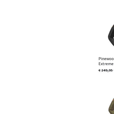
Pinewood
Extreme 
Antracie
249,95