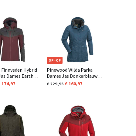
OP=OP
 Finnveden Hybrid
Pinewood Wilda Parka
Jas Dames Earth
Dames Jas Donkerblauw
7)
(349)
174,97
160,97
229,95