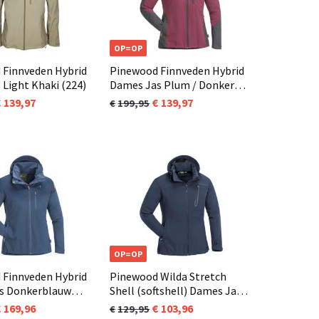
OP=OP
 Finnveden Hybrid
Pinewood Finnveden Hybrid
 Light Khaki (224)
Dames Jas Plum / Donker
Antraciet (582)
139,97
139,97
199,95
OP=OP
 Finnveden Hybrid
Pinewood Wilda Stretch
s Donkerblauw
Shell (softshell) Dames Jas
Donkerblauw (349)
169,96
103,96
129,95