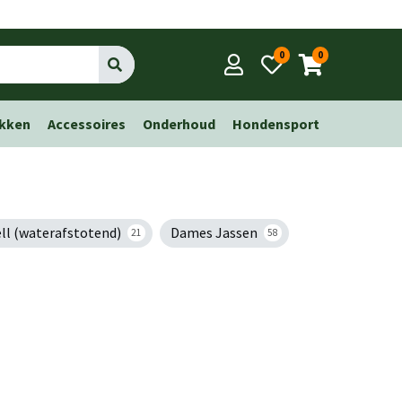
0
0
Go
kken
Accessoires
Onderhoud
Hondensport
ell (waterafstotend)
Dames Jassen
21
58