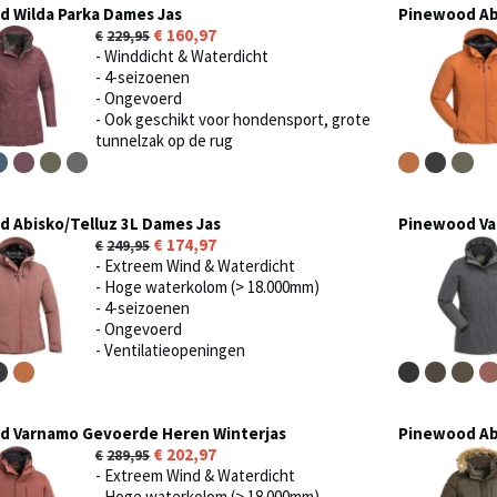
 Wilda Parka Dames Jas
Pinewood Abi
160,97
229,95
- Winddicht & Waterdicht
- 4-seizoenen
- Ongevoerd
- Ook geschikt voor hondensport, grote
tunnelzak op de rug
 Abisko/Telluz 3L Dames Jas
Pinewood Va
174,97
249,95
- Extreem Wind & Waterdicht
- Hoge waterkolom (> 18.000mm)
- 4-seizoenen
- Ongevoerd
- Ventilatieopeningen
d Varnamo Gevoerde Heren Winterjas
Pinewood Ab
202,97
289,95
- Extreem Wind & Waterdicht
- Hoge waterkolom (> 18.000mm)