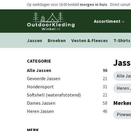
Op werkdagen voor 16:00 besteld
morgen in huis
Direct vanuit
Open
Assortiment
main
menu
Jassen
Broeken
Vesten & Fleeces
T-Shirts
Jas
CATEGORIE
Alle Jassen
98
Alle Ja
Gevoerde Jassen
21
Hondensport
31
Heren 
Softshell (waterafstotend)
21
Merken
Dames Jassen
58
Heren Jassen
46
Pinew
MERK