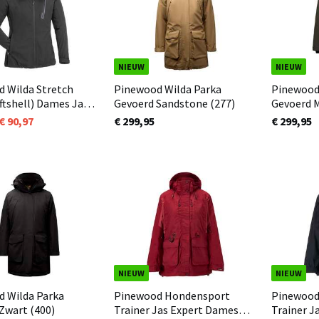
NIEUW
NIEUW
 Wilda Stretch
Pinewood Wilda Parka
Pinewood
ll) Dames Jas
Gevoerd Sandstone (277)
Gevoerd 
00)
90,97
€ 299,95
€ 299,95
NIEUW
NIEUW
 Wilda Parka
Pinewood Hondensport
Pinewood
Zwart (400)
Trainer Jas Expert Dames
Trainer J