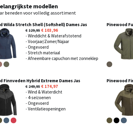
elangrijkste modellen
aar beneden voor volledig assortiment
 Wilda Stretch Shell (Softshell) Dames Jas
Pinewood Fur
103,96
129,95
- Winddicht & Waterafstotend
- Voorjaar/Zomer/Najaar
- Ongevoerd
- Stretch materiaal
- Afneembare capuchon met zonneklep
d Finnveden Hybrid Extreme Dames Jas
Pinewood Fi
174,97
249,95
- Wind & Waterdicht
- 4-seizoenen
- Ongevoerd
- Ventilatieopeningen