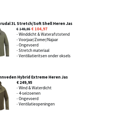
udal 3L Stretch/Soft Shell Heren Jas
104,97
149,95
- Winddicht & Waterafstotend
- Voorjaar/Zomer/Najaar
- Ongevoerd
- Stretch materiaal
- Ventiliatieritsen onder oksels
nnveden Hybrid Extreme Heren Jas
€ 249,95
- Wind & Waterdicht
- 4-seizoenen
- Ongevoerd
- Ventilatieopeningen