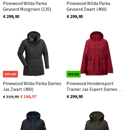
Pinewood Wilda Parka
Pinewood Wilda Parka
Gevoerd Mosgroen (135)
Gevoerd Zwart (400)
€ 299,95
€ 299,95
OP=OP
NIEUW
Pinewood Wilda Parka Dames
Pinewood Hondensport
Jas Zwart (400)
Trainer Jas Expert Dames
Extreme Donker Rood (816)
160,97
€ 299,95
229,95