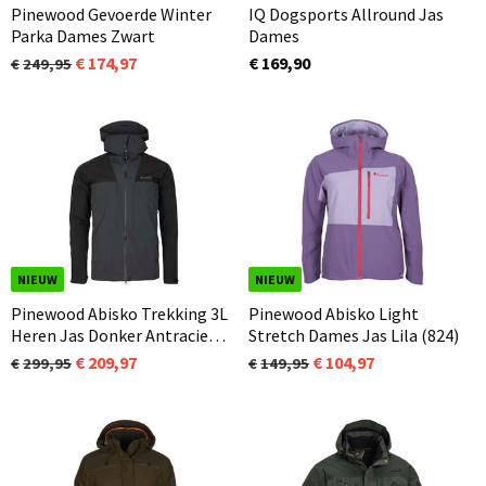
Pinewood Gevoerde Winter
IQ Dogsports Allround Jas
Parka Dames Zwart
Dames
174,97
€ 169,90
249,95
NIEUW
NIEUW
Pinewood Abisko Trekking 3L
Pinewood Abisko Light
Heren Jas Donker Antraciet /
Stretch Dames Jas Lila (824)
Zwart (446)
209,97
104,97
299,95
149,95