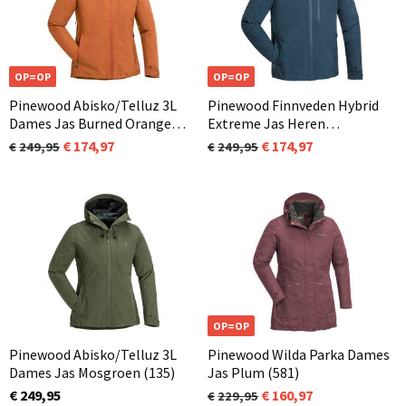
OP=OP
OP=OP
Pinewood Abisko/Telluz 3L
Pinewood Finnveden Hybrid
Dames Jas Burned Orange
Extreme Jas Heren
(501)
Donkerblauw (349)
174,97
174,97
249,95
249,95
OP=OP
Pinewood Abisko/Telluz 3L
Pinewood Wilda Parka Dames
Dames Jas Mosgroen (135)
Jas Plum (581)
€ 249,95
160,97
229,95