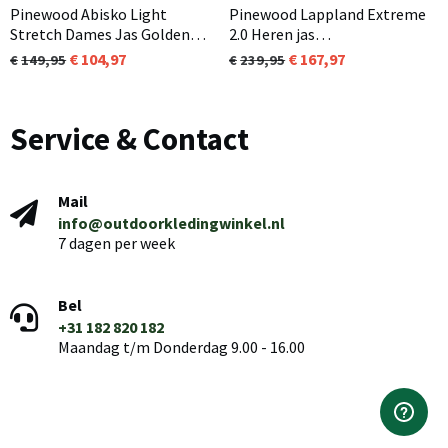
Pinewood Abisko Light
Pinewood Lappland Extreme
Stretch Dames Jas Golden
2.0 Heren jas
Hay/Mossgreen (758)
Mosgroen/Zwart (153)
104,97
167,97
149,95
239,95
Service & Contact
Mail
info@outdoorkledingwinkel.nl
7 dagen per week
Bel
+31 182 820 182
Maandag t/m Donderdag 9.00 - 16.00