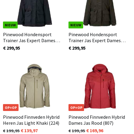
NIEUW
NIEUW
Pinewood Hondensport
Pinewood Hondensport
Trainer Jas Expert Dames
Trainer Jas Expert Dames
Extreme Zwart (400)
Extreme Mosgroen (135)
€ 299,95
€ 299,95
OP=OP
OP=OP
Pinewood Finnveden Hybrid
Pinewood Finnveden Hybrid
Heren Jas Light Khaki (224)
Dames Jas Rood (807)
139,97
169,96
199,95
199,95