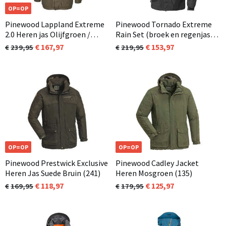
OP=OP
Pinewood Lappland Extreme
Pinewood Tornado Extreme
2.0 Heren jas Olijfgroen /
Rain Set (broek en regenjas )
Mosgroen (734)
Unisex Zwart (400)
167,97
153,97
239,95
219,95
OP=OP
OP=OP
Pinewood Prestwick Exclusive
Pinewood Cadley Jacket
Heren Jas Suede Bruin (241)
Heren Mosgroen (135)
118,97
125,97
169,95
179,95