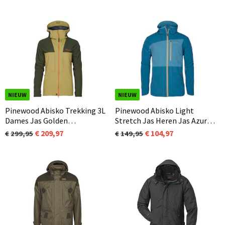
NIEUW
NIEUW
Pinewood Abisko Trekking 3L
Pinewood Abisko Light
Dames Jas Golden
Stretch Jas Heren Jas Azur
Hay/Mosgreen (758)
Blue (382)
209,97
104,97
299,95
149,95