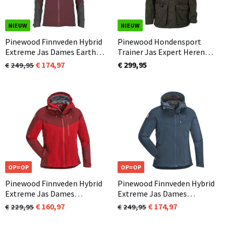
NIEUW
NIEUW
Pinewood Finnveden Hybrid
Pinewood Hondensport
Extreme Jas Dames Earth
Trainer Jas Expert Heren
Plum (817)
Extreme Mosgroen (135)
174,97
€ 299,95
249,95
OP=OP
OP=OP
Pinewood Finnveden Hybrid
Pinewood Finnveden Hybrid
Extreme Jas Dames
Extreme Jas Dames
Rood/Donker Rood (576)
Donkerblauw (349)
160,97
174,97
229,95
249,95