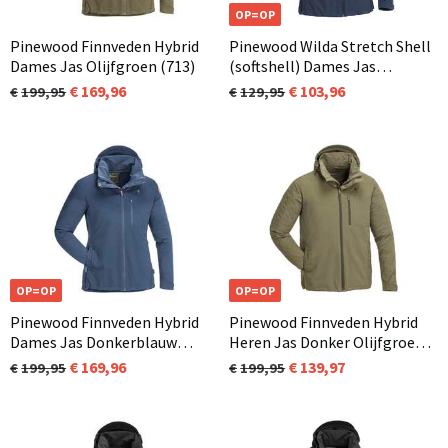
OP=OP
Pinewood Finnveden Hybrid
Pinewood Wilda Stretch Shell
Dames Jas Olijfgroen (713)
(softshell) Dames Jas
Donkerblauw (349)
169,96
103,96
199,95
129,95
OP=OP
OP=OP
Pinewood Finnveden Hybrid
Pinewood Finnveden Hybrid
Dames Jas Donkerblauw
Heren Jas Donker Olijfgroen
(349)
(723)
169,96
139,97
199,95
199,95