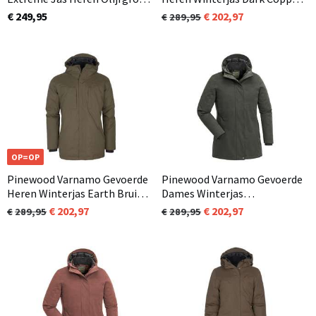
/ Jachtgroen (723)
(566)
€ 249,95
202,97
289,95
OP=OP
Pinewood Varnamo Gevoerde
Pinewood Varnamo Gevoerde
Heren Winterjas Earth Bruin
Dames Winterjas
(206)
Donkergroen (103)
202,97
202,97
289,95
289,95