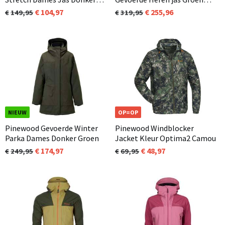
Antraciet / Zwart (446)
(114)
104,97
255,96
149,95
319,95
NIEUW
OP=OP
Pinewood Gevoerde Winter
Pinewood Windblocker
Parka Dames Donker Groen
Jacket Kleur Optima2 Camou
174,97
48,97
249,95
69,95