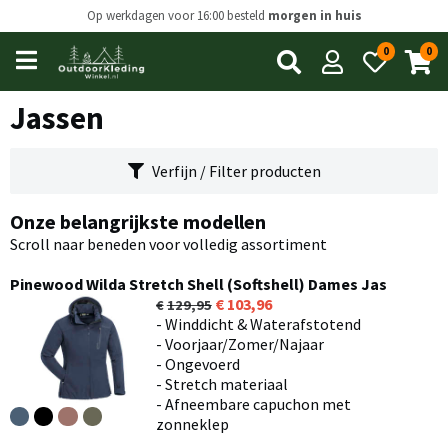
Op werkdagen voor 16:00 besteld
morgen in huis
0
0
Open
main
menu
Jassen
Verfijn / Filter producten
Onze belangrijkste modellen
Scroll naar beneden voor volledig assortiment
Pinewood Wilda Stretch Shell (Softshell) Dames Jas
103,96
129,95
- Winddicht & Waterafstotend
- Voorjaar/Zomer/Najaar
- Ongevoerd
- Stretch materiaal
- Afneembare capuchon met
zonneklep