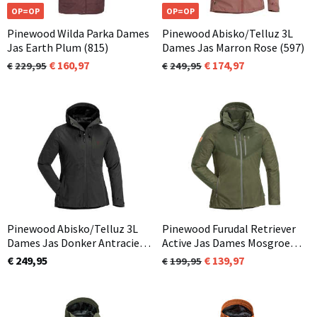
OP=OP
OP=OP
Pinewood Wilda Parka Dames
Pinewood Abisko/Telluz 3L
Jas Earth Plum (815)
Dames Jas Marron Rose (597)
160,97
174,97
229,95
249,95
Pinewood Abisko/Telluz 3L
Pinewood Furudal Retriever
Dames Jas Donker Antraciet
Active Jas Dames Mosgroen
(443)
(722)
€ 249,95
139,97
199,95