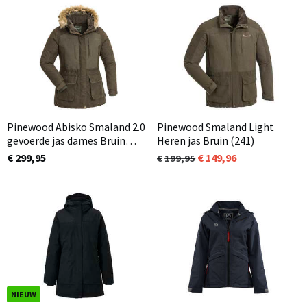
Pinewood Abisko Smaland 2.0
Pinewood Smaland Light
gevoerde jas dames Bruin
Heren jas Bruin (241)
(241) met nepbont
€ 299,95
149,96
199,95
NIEUW