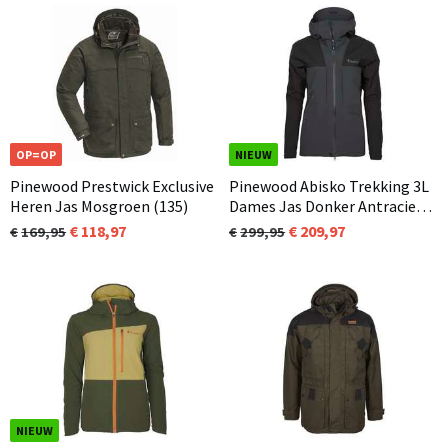
OP=OP
NIEUW
Pinewood Prestwick Exclusive
Pinewood Abisko Trekking 3L
Heren Jas Mosgroen (135)
Dames Jas Donker Antraciet /
Zwart (446)
118,97
209,97
169,95
299,95
NIEUW