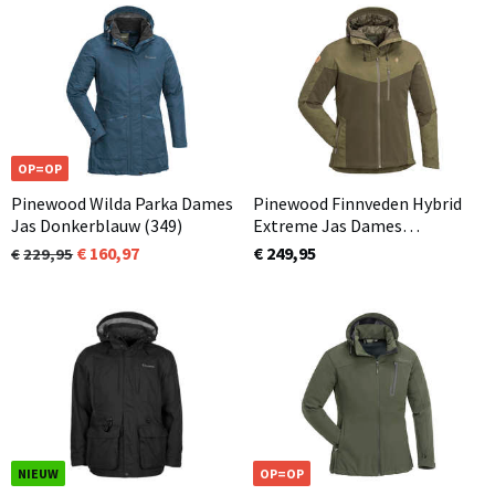
OP=OP
Pinewood Wilda Parka Dames
Pinewood Finnveden Hybrid
Jas Donkerblauw (349)
Extreme Jas Dames
Olijfgroen / Jachtgroen (723)
160,97
€ 249,95
229,95
NIEUW
OP=OP