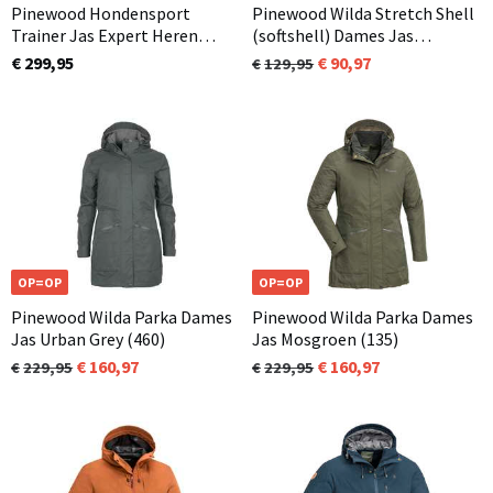
Pinewood Hondensport
Pinewood Wilda Stretch Shell
Trainer Jas Expert Heren
(softshell) Dames Jas
Extreme Zwart (400)
Mosgroen (135)
€ 299,95
90,97
129,95
OP=OP
OP=OP
Pinewood Wilda Parka Dames
Pinewood Wilda Parka Dames
Jas Urban Grey (460)
Jas Mosgroen (135)
160,97
160,97
229,95
229,95