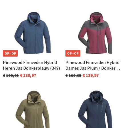
OP=OP
OP=OP
Pinewood Finnveden Hybrid
Pinewood Finnveden Hybrid
Heren Jas Donkerblauw (349)
Dames Jas Plum / Donker
Antraciet (582)
139,97
139,97
199,95
199,95