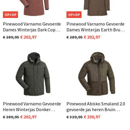
OP=OP
OP=OP
Pinewood Varnamo Gevoerde
Pinewood Varnamo Gevoerde
Dames Winterjas Dark Copper
Dames Winterjas Earth Bruin
(566)
(206)
202,97
202,97
289,95
289,95
Pinewood Varnamo Gevoerde
Pinewood Abisko Smaland 2.0
Heren Winterjas Donker
gevoerde jas heren Bruin
Groen (103)
(241)
202,97
230,97
289,95
329,95