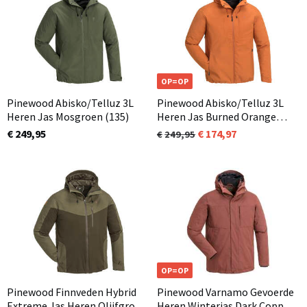
OP=OP
Pinewood Abisko/Telluz 3L
Pinewood Abisko/Telluz 3L
Heren Jas Mosgroen (135)
Heren Jas Burned Orange
(501)
€ 249,95
174,97
249,95
OP=OP
Pinewood Finnveden Hybrid
Pinewood Varnamo Gevoerde
Extreme Jas Heren Olijfgroen
Heren Winterjas Dark Copper