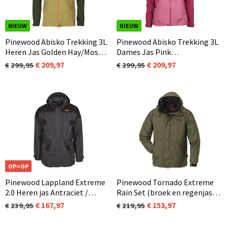
NIEUW
NIEUW
Pinewood Abisko Trekking 3L
Pinewood Abisko Trekking 3L
Heren Jas Golden Hay/Moss
Dames Jas Pink
Green (758)
Blush/Raspberry (827)
209,97
209,97
299,95
299,95
OP=OP
Pinewood Lappland Extreme
Pinewood Tornado Extreme
2.0 Heren jas Antraciet /
Rain Set (broek en regenjas )
Zwart (446)
Unisex Groen (100)
167,97
153,97
239,95
219,95