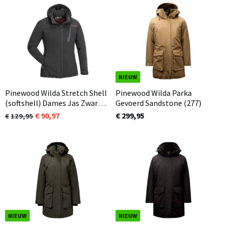
NIEUW
Pinewood Wilda Stretch Shell
Pinewood Wilda Parka
(softshell) Dames Jas Zwart
Gevoerd Sandstone (277)
(400)
90,97
€ 299,95
129,95
NIEUW
NIEUW