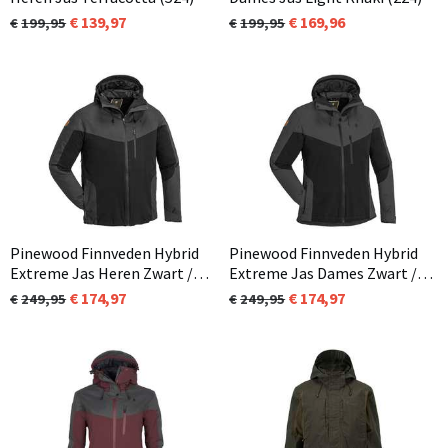
139,97
169,96
199,95
199,95
Pinewood Finnveden Hybrid
Pinewood Finnveden Hybrid
Extreme Jas Heren Zwart /
Extreme Jas Dames Zwart /
Antraciet (407)
Antraciet (407)
174,97
174,97
249,95
249,95