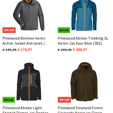
OP=OP
NIEUW
Pinewood Bolmen heren
Pinewood Abisko Trekking 3L
Active Jacket Antraciet /
Heren Jas Azur Blue (382)
Zwart (446)
174,97
209,97
249,95
299,95
NIEUW
OP=OP
Pinewood Abisko Light
Pinewood Smaland Forest
Stretch Dames Jas Donker
Gevoerde Heren jas Groen