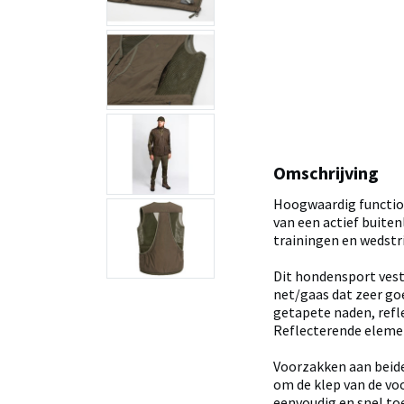
Omschrijving
Hoogwaardig function
van een actief buite
trainingen en wedstri
Dit hondensport vest
net/gaas dat zeer goe
getapete naden, refl
Reflecterende eleme
Voorzakken aan beide
om de klep van de vo
eenvoudig en snel to