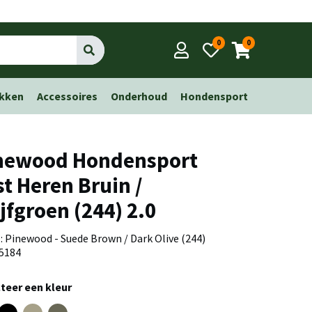
0
0
Go
kken
Accessoires
Onderhoud
Hondensport
newood Hondensport
st Heren Bruin /
ijfgroen (244) 2.0
 : Pinewood - Suede Brown / Dark Olive (244)
 5184
teer een kleur