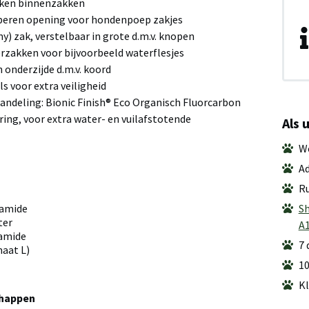
eiken binnenzakken
beren opening voor hondenpoep zakjes
) zak, verstelbaar in grote d.m.v. knopen
erzakken voor bijvoorbeeld waterflesjes
n onderzijde d.m.v. koord
ls voor extra veiligheid
handeling: Bionic Finish® Eco Organisch Fluorcarbon
ring, voor extra water- en vuilafstotende
Als 
We
Ad
Ru
Sh
yamide
ter
A
yamide
7 
aat L)
10
Kl
chappen