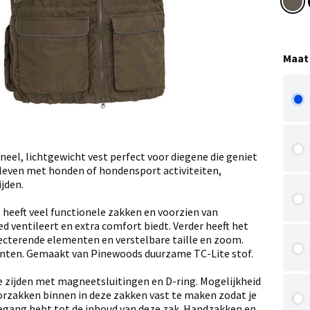
Maat
eel, lichtgewicht vest perfect voor diegene die geniet
nleven met honden of hondensport activiteiten,
jden.
 heeft veel functionele zakken en voorzien van
d ventileert en extra comfort biedt. Verder heeft het
ecterende elementen en verstelbare taille en zoom.
nten. Gemaakt van Pinewoods duurzame TC-Lite stof.
 zijden met magneetsluitingen en D-ring. Mogelijkheid
orzakken binnen in deze zakken vast te maken zodat je
egang hebt tot de inhoud van deze zak. Handzakken en