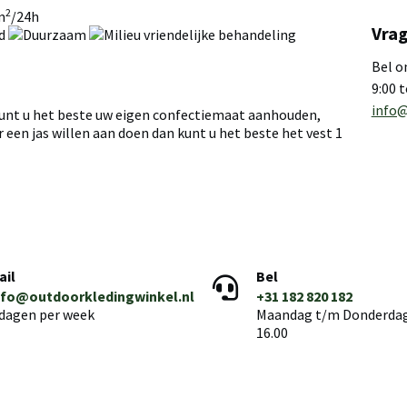
2
m
/24h
Vrag
Bel o
9:00 
info@
kunt u het beste uw eigen confectiemaat aanhouden,
 een jas willen aan doen dan kunt u het beste het vest 1
ail
Bel
nfo@outdoorkledingwinkel.nl
+31 182 820 182
 dagen per week
Maandag t/m Donderdag 
16.00