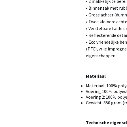
• 2 makkelijk te ber
• Binnenzak met rub
• Grote achter (dummy
• Twee kleinere acht
• Verstelbare taille e
• Reflecterende detai
• Eco vriendelijke be
(PFC), vrije impregne
eigenschappen
Materiaal
Materiaal: 100% pol
Voering 100% polyes
Voering 2: 100% pol
Gewicht: 850 gram (m
Technische eigens