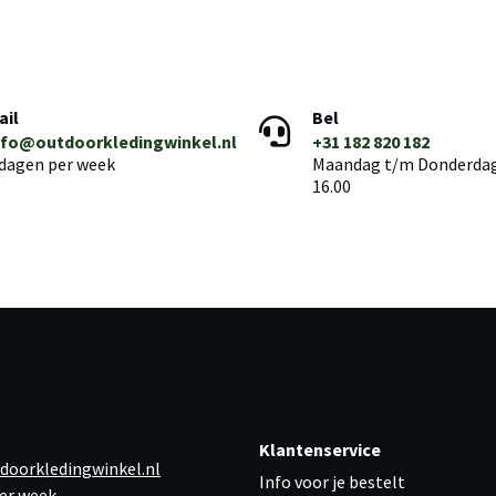
ail
Bel
nfo@outdoorkledingwinkel.nl
+31 182 820 182
 dagen per week
Maandag t/m Donderdag 
16.00
Klantenservice
doorkledingwinkel.nl
Info voor je bestelt
er week,