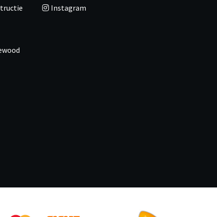
tructie
Instagram
newood