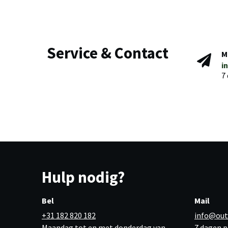
Service & Contact
M
i
7
Hulp nodig?
Bel
Mail
+31 182 820 182
info@out
Maandag tot en met donderdag van
7 dagen p