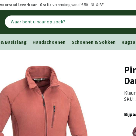
voorraad leverbaar
Gratis
verzending vanaf € 50 - NL & BE
 & Basislaag
Handschoenen
Schoenen & Sokken
Rugza
Pi
Da
Kleur
SKU :
Bijp