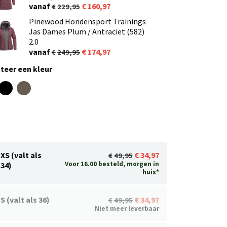
vanaf
160,97
229,95
Pinewood Hondensport Trainings
Jas Dames Plum / Antraciet (582)
2.0
vanaf
174,97
249,95
teer een kleur
XS (valt als
34,97
49,95
Voor 16.00 besteld, morgen in
34)
huis*
S (valt als 36)
34,97
49,95
Niet meer leverbaar