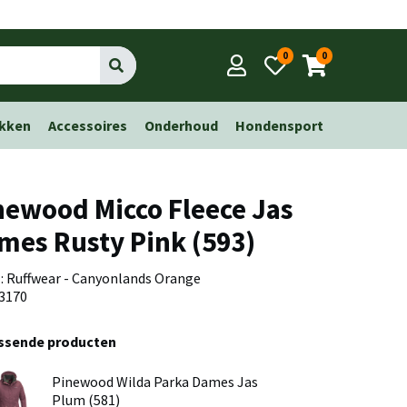
0
0
Go
kken
Accessoires
Onderhoud
Hondensport
newood Micco Fleece Jas
mes Rusty Pink (593)
 : Ruffwear - Canyonlands Orange
 3170
assende producten
Pinewood Wilda Parka Dames Jas
Plum (581)