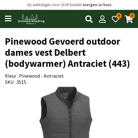
Op werkdagen voor 16:00 besteld
morgen in huis
0
0
Open
main
menu
Pinewood Gevoerd outdoor
dames vest Delbert
(bodywarmer) Antraciet (443)
Kleur : Pinewood - Antraciet
SKU : 3515