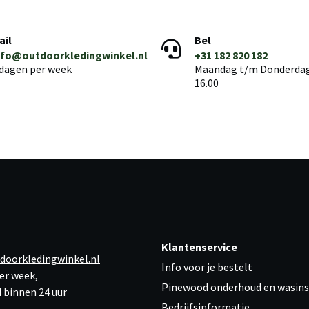
ail
Bel
nfo@outdoorkledingwinkel.nl
+31 182 820 182
 dagen per week
Maandag t/m Donderdag 
16.00
Klantenservice
doorkledingwinkel.nl
Info voor je bestelt
er week,
Pinewood onderhoud en wasins
 binnen 24 uur
Bedrijfsinformatie