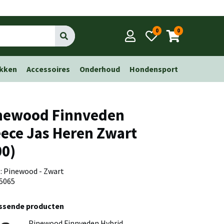
0
0
Go
kken
Accessoires
Onderhoud
Hondensport
newood Finnveden
eece Jas Heren Zwart
00)
 : Pinewood - Zwart
 5065
assende producten
Pinewood Finnveden Hybrid