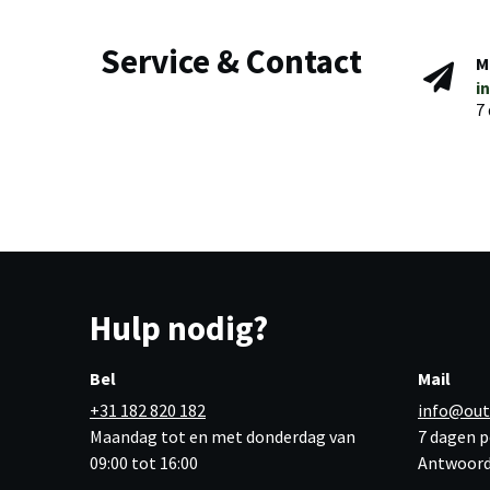
Service & Contact
M
i
7
Hulp nodig?
Bel
Mail
+31 182 820 182
info@out
Maandag tot en met donderdag van
7 dagen p
09:00 tot 16:00
Antwoord