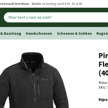
voorraad leverbaar
Gratis
verzending vanaf € 50 - NL & BE
 & Basislaag
Handschoenen
Schoenen & Sokken
Rugza
Pi
Fl
(4
Kleur
SKU :
Bijp